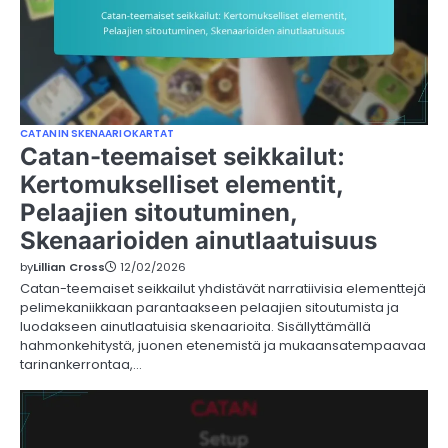
CATANIN SKENAARIOKARTAT
Catan-teemaiset seikkailut:
Kertomukselliset elementit,
Pelaajien sitoutuminen,
Skenaarioiden ainutlaatuisuus
by
Lillian Cross
12/02/2026
Catan-teemaiset seikkailut yhdistävät narratiivisia elementtejä
pelimekaniikkaan parantaakseen pelaajien sitoutumista ja
luodakseen ainutlaatuisia skenaarioita. Sisällyttämällä
hahmonkehitystä, juonen etenemistä ja mukaansatempaavaa
tarinankerrontaa,…