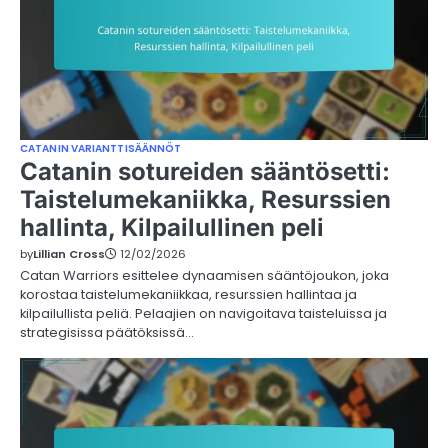
CATANIN VARIANTTISÄÄNNÖT
Catanin sotureiden sääntösetti:
Taistelumekaniikka, Resurssien
hallinta, Kilpailullinen peli
by
Lillian Cross
12/02/2026
Catan Warriors esittelee dynaamisen sääntöjoukon, joka
korostaa taistelumekaniikkaa, resurssien hallintaa ja
kilpailullista peliä. Pelaajien on navigoitava taisteluissa ja
strategisissa päätöksissä…