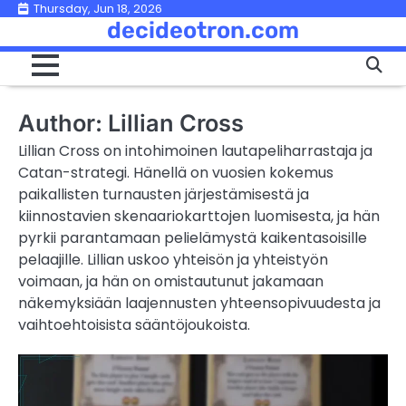
Skip
Thursday, Jun 18, 2026
decideotron.com
to
content
Author:
Lillian Cross
Lillian Cross on intohimoinen lautapeliharrastaja ja
Catan-strategi. Hänellä on vuosien kokemus
paikallisten turnausten järjestämisestä ja
kiinnostavien skenaariokarttojen luomisesta, ja hän
pyrkii parantamaan pelielämystä kaikentasoisille
pelaajille. Lillian uskoo yhteisön ja yhteistyön
voimaan, ja hän on omistautunut jakamaan
näkemyksiään laajennusten yhteensopivuudesta ja
vaihtoehtoisista sääntöjoukoista.