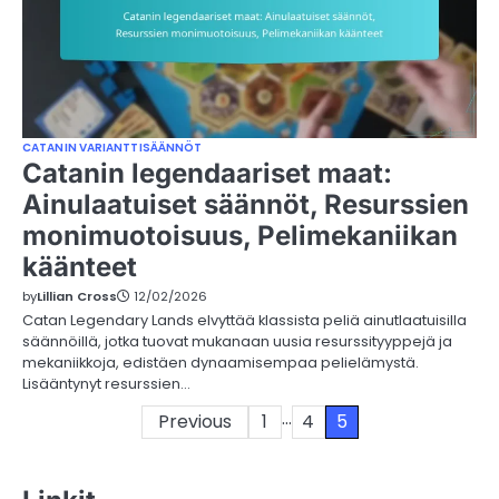
CATANIN VARIANTTISÄÄNNÖT
Catanin legendaariset maat:
Ainulaatuiset säännöt, Resurssien
monimuotoisuus, Pelimekaniikan
käänteet
by
Lillian Cross
12/02/2026
Catan Legendary Lands elvyttää klassista peliä ainutlaatuisilla
säännöillä, jotka tuovat mukanaan uusia resurssityyppejä ja
mekaniikkoja, edistäen dynaamisempaa pelielämystä.
Lisääntynyt resurssien…
…
Posts
Previous
1
4
5
pagination