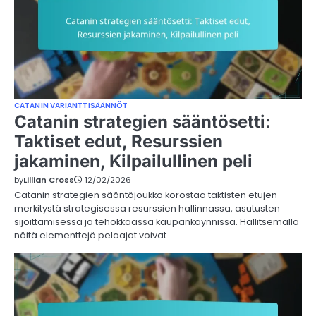
CATANIN VARIANTTISÄÄNNÖT
Catanin strategien sääntösetti:
Taktiset edut, Resurssien
jakaminen, Kilpailullinen peli
by
Lillian Cross
12/02/2026
Catanin strategien sääntöjoukko korostaa taktisten etujen
merkitystä strategisessa resurssien hallinnassa, asutusten
sijoittamisessa ja tehokkaassa kaupankäynnissä. Hallitsemalla
näitä elementtejä pelaajat voivat…