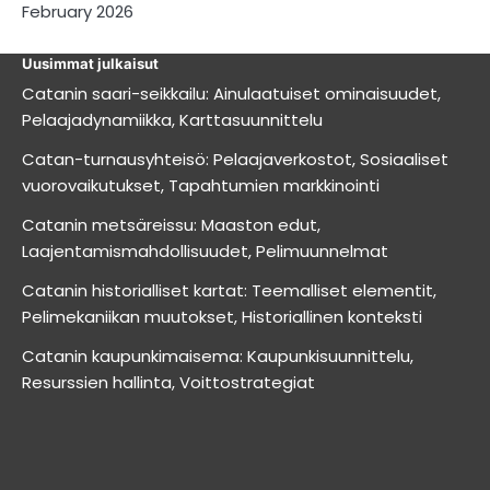
February 2026
Uusimmat julkaisut
Catanin saari-seikkailu: Ainulaatuiset ominaisuudet,
Pelaajadynamiikka, Karttasuunnittelu
Catan-turnausyhteisö: Pelaajaverkostot, Sosiaaliset
vuorovaikutukset, Tapahtumien markkinointi
Catanin metsäreissu: Maaston edut,
Laajentamismahdollisuudet, Pelimuunnelmat
Catanin historialliset kartat: Teemalliset elementit,
Pelimekaniikan muutokset, Historiallinen konteksti
Catanin kaupunkimaisema: Kaupunkisuunnittelu,
Resurssien hallinta, Voittostrategiat