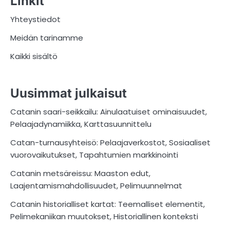
Linkit
Yhteystiedot
Meidän tarinamme
Kaikki sisältö
Uusimmat julkaisut
Catanin saari-seikkailu: Ainulaatuiset ominaisuudet,
Pelaajadynamiikka, Karttasuunnittelu
Catan-turnausyhteisö: Pelaajaverkostot, Sosiaaliset
vuorovaikutukset, Tapahtumien markkinointi
Catanin metsäreissu: Maaston edut,
Laajentamismahdollisuudet, Pelimuunnelmat
Catanin historialliset kartat: Teemalliset elementit,
Pelimekaniikan muutokset, Historiallinen konteksti