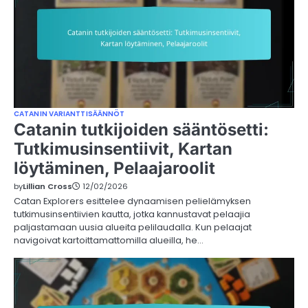
CATANIN VARIANTTISÄÄNNÖT
Catanin tutkijoiden sääntösetti:
Tutkimusinsentiivit, Kartan
löytäminen, Pelaajaroolit
by
Lillian Cross
12/02/2026
Catan Explorers esittelee dynaamisen pelielämyksen
tutkimusinsentiivien kautta, jotka kannustavat pelaajia
paljastamaan uusia alueita pelilaudalla. Kun pelaajat
navigoivat kartoittamattomilla alueilla, he…