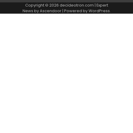
Copyright © 2026
decideotron.com
| Expert
News by
Ascendoor
| Powered by
WordPress
.