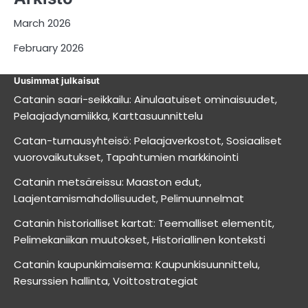
March 2026
February 2026
Uusimmat julkaisut
Catanin saari-seikkailu: Ainulaatuiset ominaisuudet,
Pelaajadynamiikka, Karttasuunnittelu
Catan-turnausyhteisö: Pelaajaverkostot, Sosiaaliset
vuorovaikutukset, Tapahtumien markkinointi
Catanin metsäreissu: Maaston edut,
Laajentamismahdollisuudet, Pelimuunnelmat
Catanin historialliset kartat: Teemalliset elementit,
Pelimekaniikan muutokset, Historiallinen konteksti
Catanin kaupunkimaisema: Kaupunkisuunnittelu,
Resurssien hallinta, Voittostrategiat