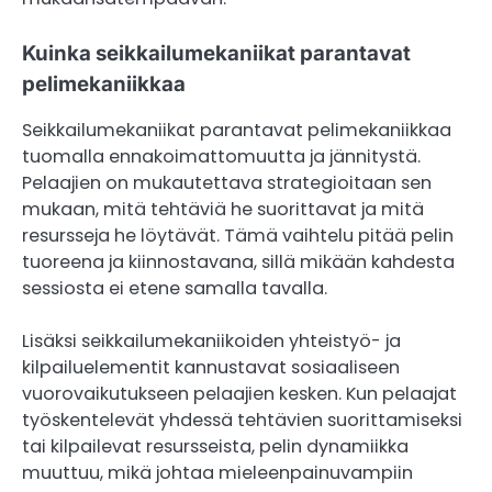
Kuinka seikkailumekaniikat parantavat
pelimekaniikkaa
Seikkailumekaniikat parantavat pelimekaniikkaa
tuomalla ennakoimattomuutta ja jännitystä.
Pelaajien on mukautettava strategioitaan sen
mukaan, mitä tehtäviä he suorittavat ja mitä
resursseja he löytävät. Tämä vaihtelu pitää pelin
tuoreena ja kiinnostavana, sillä mikään kahdesta
sessiosta ei etene samalla tavalla.
Lisäksi seikkailumekaniikoiden yhteistyö- ja
kilpailuelementit kannustavat sosiaaliseen
vuorovaikutukseen pelaajien kesken. Kun pelaajat
työskentelevät yhdessä tehtävien suorittamiseksi
tai kilpailevat resursseista, pelin dynamiikka
muuttuu, mikä johtaa mieleenpainuvampiin