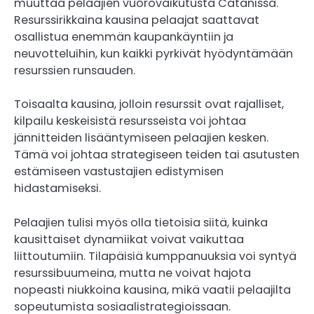
muuttaa pelaajien vuorovaikutusta Catanissa.
Resurssirikkaina kausina pelaajat saattavat
osallistua enemmän kaupankäyntiin ja
neuvotteluihin, kun kaikki pyrkivät hyödyntämään
resurssien runsauden.
Toisaalta kausina, jolloin resurssit ovat rajalliset,
kilpailu keskeisistä resursseista voi johtaa
jännitteiden lisääntymiseen pelaajien kesken.
Tämä voi johtaa strategiseen teiden tai asutusten
estämiseen vastustajien edistymisen
hidastamiseksi.
Pelaajien tulisi myös olla tietoisia siitä, kuinka
kausittaiset dynamiikat voivat vaikuttaa
liittoutumiin. Tilapäisiä kumppanuuksia voi syntyä
resurssibuumeina, mutta ne voivat hajota
nopeasti niukkoina kausina, mikä vaatii pelaajilta
sopeutumista sosiaalistrategioissaan.