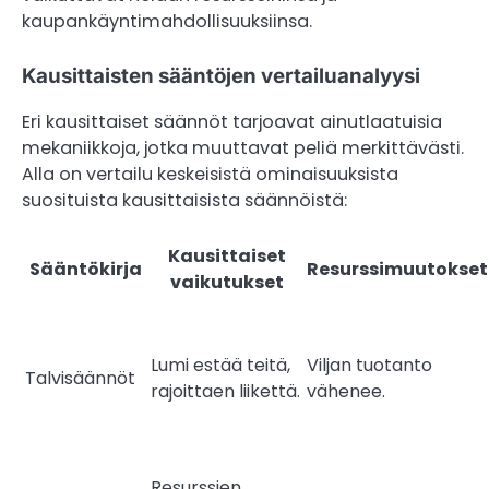
kaupankäyntimahdollisuuksiinsa.
Kausittaisten sääntöjen vertailuanalyysi
Eri kausittaiset säännöt tarjoavat ainutlaatuisia
mekaniikkoja, jotka muuttavat peliä merkittävästi.
Alla on vertailu keskeisistä ominaisuuksista
suosituista kausittaisista säännöistä:
Kausittaiset
Sääntökirja
Resurssimuutokset
vaikutukset
Lumi estää teitä,
Viljan tuotanto
Talvisäännöt
rajoittaen liikettä.
vähenee.
Resurssien