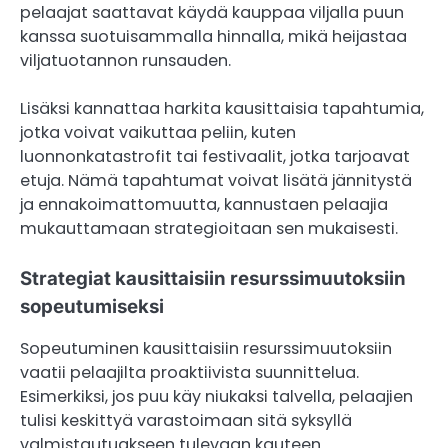
pelaajat saattavat käydä kauppaa viljalla puun
kanssa suotuisammalla hinnalla, mikä heijastaa
viljatuotannon runsauden.
Lisäksi kannattaa harkita kausittaisia tapahtumia,
jotka voivat vaikuttaa peliin, kuten
luonnonkatastrofit tai festivaalit, jotka tarjoavat
etuja. Nämä tapahtumat voivat lisätä jännitystä
ja ennakoimattomuutta, kannustaen pelaajia
mukauttamaan strategioitaan sen mukaisesti.
Strategiat kausittaisiin resurssimuutoksiin
sopeutumiseksi
Sopeutuminen kausittaisiin resurssimuutoksiin
vaatii pelaajilta proaktiivista suunnittelua.
Esimerkiksi, jos puu käy niukaksi talvella, pelaajien
tulisi keskittyä varastoimaan sitä syksyllä
valmistautuakseen tulevaan kauteen.