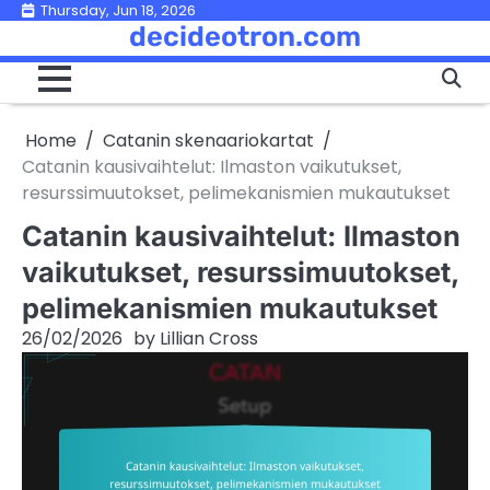
Skip
Thursday, Jun 18, 2026
decideotron.com
to
content
Home
Catanin skenaariokartat
Catanin kausivaihtelut: Ilmaston vaikutukset,
resurssimuutokset, pelimekanismien mukautukset
Catanin kausivaihtelut: Ilmaston
vaikutukset, resurssimuutokset,
pelimekanismien mukautukset
26/02/2026
by
Lillian Cross