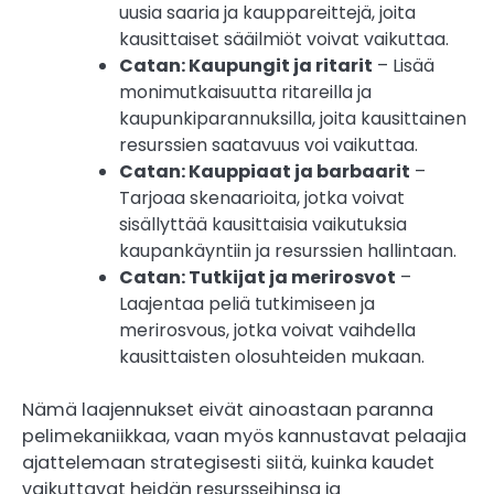
uusia saaria ja kauppareittejä, joita
kausittaiset sääilmiöt voivat vaikuttaa.
Catan: Kaupungit ja ritarit
– Lisää
monimutkaisuutta ritareilla ja
kaupunkiparannuksilla, joita kausittainen
resurssien saatavuus voi vaikuttaa.
Catan: Kauppiaat ja barbaarit
–
Tarjoaa skenaarioita, jotka voivat
sisällyttää kausittaisia vaikutuksia
kaupankäyntiin ja resurssien hallintaan.
Catan: Tutkijat ja merirosvot
–
Laajentaa peliä tutkimiseen ja
merirosvous, jotka voivat vaihdella
kausittaisten olosuhteiden mukaan.
Nämä laajennukset eivät ainoastaan paranna
pelimekaniikkaa, vaan myös kannustavat pelaajia
ajattelemaan strategisesti siitä, kuinka kaudet
vaikuttavat heidän resursseihinsa ja