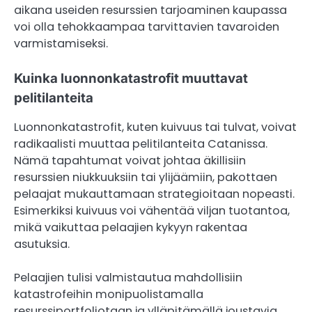
aikana useiden resurssien tarjoaminen kaupassa
voi olla tehokkaampaa tarvittavien tavaroiden
varmistamiseksi.
Kuinka luonnonkatastrofit muuttavat
pelitilanteita
Luonnonkatastrofit, kuten kuivuus tai tulvat, voivat
radikaalisti muuttaa pelitilanteita Catanissa.
Nämä tapahtumat voivat johtaa äkillisiin
resurssien niukkuuksiin tai ylijäämiin, pakottaen
pelaajat mukauttamaan strategioitaan nopeasti.
Esimerkiksi kuivuus voi vähentää viljan tuotantoa,
mikä vaikuttaa pelaajien kykyyn rakentaa
asutuksia.
Pelaajien tulisi valmistautua mahdollisiin
katastrofeihin monipuolistamalla
resurssiportfoliotaan ja ylläpitämällä joustavia