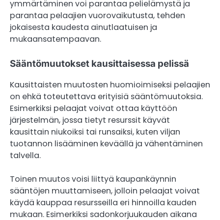
ymmärtäminen voi parantaa pelielämystä ja
parantaa pelaajien vuorovaikutusta, tehden
jokaisesta kaudesta ainutlaatuisen ja
mukaansatempaavan.
Sääntömuutokset kausittaisessa pelissä
Kausittaisten muutosten huomioimiseksi pelaajien
on ehkä toteutettava erityisiä sääntömuutoksia.
Esimerkiksi pelaajat voivat ottaa käyttöön
järjestelmän, jossa tietyt resurssit käyvät
kausittain niukoiksi tai runsaiksi, kuten viljan
tuotannon lisääminen keväällä ja vähentäminen
talvella.
Toinen muutos voisi liittyä kaupankäynnin
sääntöjen muuttamiseen, jolloin pelaajat voivat
käydä kauppaa resursseilla eri hinnoilla kauden
mukaan. Esimerkiksi sadonkorjuukauden aikana