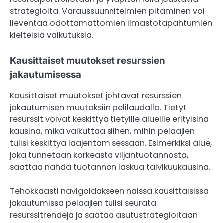
strategioita. Varaussuunnitelmien pitäminen voi
lieventää odottamattomien ilmastotapahtumien
kielteisiä vaikutuksia.
Kausittaiset muutokset resurssien
jakautumisessa
Kausittaiset muutokset johtavat resurssien
jakautumisen muutoksiin pelilaudalla. Tietyt
resurssit voivat keskittyä tietyille alueille erityisinä
kausina, mikä vaikuttaa siihen, mihin pelaajien
tulisi keskittyä laajentamisessaan. Esimerkiksi alue,
joka tunnetaan korkeasta viljantuotannosta,
saattaa nähdä tuotannon laskua talvikuukausina.
Tehokkaasti navigoidakseen näissä kausittaisissa
jakautumissa pelaajien tulisi seurata
resurssitrendejä ja säätää asutustrategioitaan