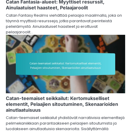
Catan Fantasia-alueet: Myyttiset resurssit,
Ainulaatuiset haasteet, Pelaajaroolit
Catan Fantasy Realms viehättää pelaajia maailmalla, joka on
täynnä myyttisiä resursseja, jotka parantavat perinteistä
pelielämystä. Ainulaatuiset haasteet ja erottuvat
pelaajaroolit…
Catan-teemaiset seikkailut: Kertomukselliset
elementit, Pelaajien sitoutuminen, Skenaarioiden
ainutlaatuisuus
Catan-teemaiset seikkailut yhdistävät narratiivisia elementtejä
pelimekaniikkaan parantaakseen pelaajien sitoutumista ja
luodakseen ainutlaatuisia skenaarioita. Sisällyttämällä