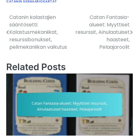
CATANIN SKENAARIOKARTAT
Catanin kalastajien
Catan Fantasia-
Post
sääntösetti:
alueet: Myyttiset
navigation
Kalastusmekaniikat,
resurssit, Ainulaatuiset
resurssibonukset,
haasteet,
pelimekaniikan vaikutus
Pelaajaroolit
Related Posts