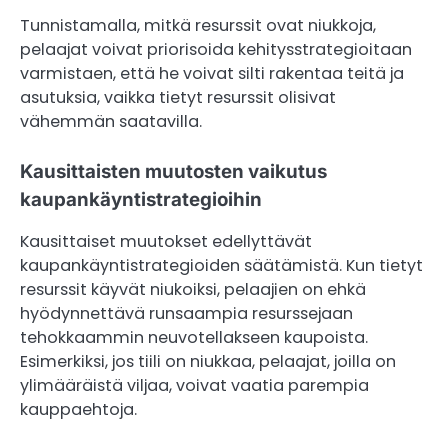
Tunnistamalla, mitkä resurssit ovat niukkoja,
pelaajat voivat priorisoida kehitysstrategioitaan
varmistaen, että he voivat silti rakentaa teitä ja
asutuksia, vaikka tietyt resurssit olisivat
vähemmän saatavilla.
Kausittaisten muutosten vaikutus
kaupankäyntistrategioihin
Kausittaiset muutokset edellyttävät
kaupankäyntistrategioiden säätämistä. Kun tietyt
resurssit käyvät niukoiksi, pelaajien on ehkä
hyödynnettävä runsaampia resurssejaan
tehokkaammin neuvotellakseen kaupoista.
Esimerkiksi, jos tiili on niukkaa, pelaajat, joilla on
ylimääräistä viljaa, voivat vaatia parempia
kauppaehtoja.