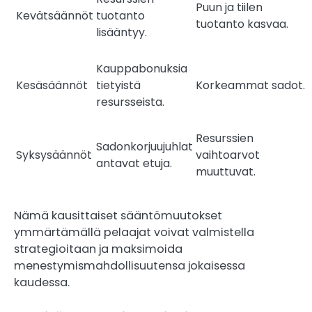
Puun ja tiilen
Kevätsäännöt
tuotanto
tuotanto kasvaa.
lisääntyy.
Kauppabonuksia
Kesäsäännöt
tietyistä
Korkeammat sadot.
resursseista.
Resurssien
Sadonkorjuujuhlat
Syksysäännöt
vaihtoarvot
antavat etuja.
muuttuvat.
Nämä kausittaiset sääntömuutokset
ymmärtämällä pelaajat voivat valmistella
strategioitaan ja maksimoida
menestymismahdollisuutensa jokaisessa
kaudessa.