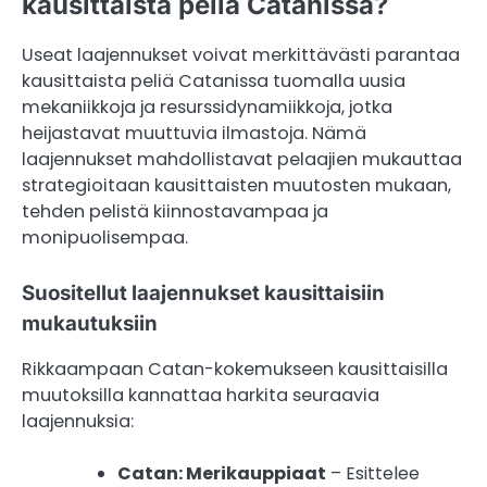
kausittaista peliä Catanissa?
Useat laajennukset voivat merkittävästi parantaa
kausittaista peliä Catanissa tuomalla uusia
mekaniikkoja ja resurssidynamiikkoja, jotka
heijastavat muuttuvia ilmastoja. Nämä
laajennukset mahdollistavat pelaajien mukauttaa
strategioitaan kausittaisten muutosten mukaan,
tehden pelistä kiinnostavampaa ja
monipuolisempaa.
Suositellut laajennukset kausittaisiin
mukautuksiin
Rikkaampaan Catan-kokemukseen kausittaisilla
muutoksilla kannattaa harkita seuraavia
laajennuksia:
Catan: Merikauppiaat
– Esittelee