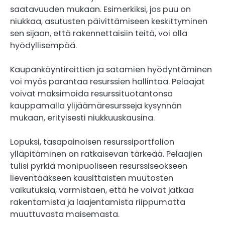
saatavuuden mukaan. Esimerkiksi, jos puu on
niukkaa, asutusten päivittämiseen keskittyminen
sen sijaan, että rakennettaisiin teitä, voi olla
hyödyllisempää.
Kaupankäyntireittien ja satamien hyödyntäminen
voi myös parantaa resurssien hallintaa. Pelaajat
voivat maksimoida resurssituotantonsa
kauppamalla ylijäämäresursseja kysynnän
mukaan, erityisesti niukkuuskausina.
Lopuksi, tasapainoisen resurssiportfolion
ylläpitäminen on ratkaisevan tärkeää. Pelaajien
tulisi pyrkiä monipuoliseen resurssiseokseen
lieventääkseen kausittaisten muutosten
vaikutuksia, varmistaen, että he voivat jatkaa
rakentamista ja laajentamista riippumatta
muuttuvasta maisemasta.