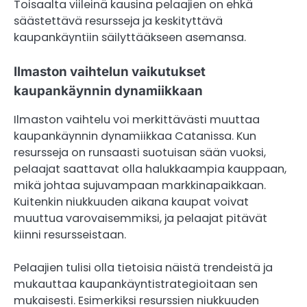
Toisaalta viileinä kausina pelaajien on ehkä
säästettävä resursseja ja keskityttävä
kaupankäyntiin säilyttääkseen asemansa.
Ilmaston vaihtelun vaikutukset
kaupankäynnin dynamiikkaan
Ilmaston vaihtelu voi merkittävästi muuttaa
kaupankäynnin dynamiikkaa Catanissa. Kun
resursseja on runsaasti suotuisan sään vuoksi,
pelaajat saattavat olla halukkaampia kauppaan,
mikä johtaa sujuvampaan markkinapaikkaan.
Kuitenkin niukkuuden aikana kaupat voivat
muuttua varovaisemmiksi, ja pelaajat pitävät
kiinni resursseistaan.
Pelaajien tulisi olla tietoisia näistä trendeistä ja
mukauttaa kaupankäyntistrategioitaan sen
mukaisesti. Esimerkiksi resurssien niukkuuden