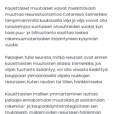
Kausittaiset muutokset voivat merkittävästi
muuttaa resurssituotantoa Catanissa. Esimerkiksi
lämpimämmillä kuukausilla vilja ja vilja voivat olla
runsaampia suotuisien olosuhteiden vuoksi, kun
taas puu- ja tiilituotanto saattaa laskea
rakennusmateriaalien lisääntyneen kysynnän
vuoksi.
Pelaajien tulisi seurata, mitkä resurssit ovat eniten
kausittaisten muutosten alaisia. Esimerkiksi, jos
viljan tuotanto lisääntyy, voi olla viisasta keskittyä
kauppaan ylimääräisellä viljalla niukkojen
resurssien, kuten raudan tai tiilen, hankkimiseksi.
Kausittaisten mallien ymmärtäminen auttaa
pelaajia ennakoimaan muutoksia ja säätämään
rakennus- ja kaupankäyntistrategioitaan sen
mukaisesti, maksimoiden resurssien hankinnan