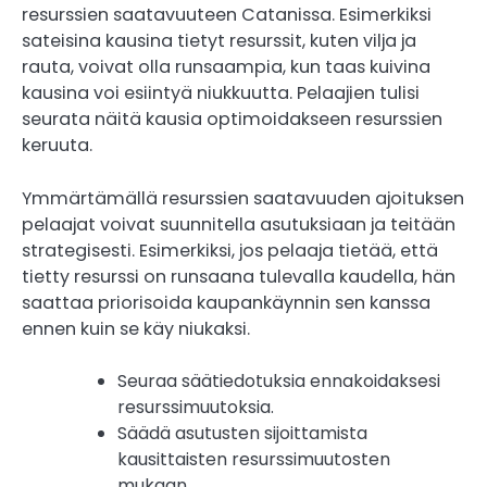
resurssien saatavuuteen Catanissa. Esimerkiksi
sateisina kausina tietyt resurssit, kuten vilja ja
rauta, voivat olla runsaampia, kun taas kuivina
kausina voi esiintyä niukkuutta. Pelaajien tulisi
seurata näitä kausia optimoidakseen resurssien
keruuta.
Ymmärtämällä resurssien saatavuuden ajoituksen
pelaajat voivat suunnitella asutuksiaan ja teitään
strategisesti. Esimerkiksi, jos pelaaja tietää, että
tietty resurssi on runsaana tulevalla kaudella, hän
saattaa priorisoida kaupankäynnin sen kanssa
ennen kuin se käy niukaksi.
Seuraa säätiedotuksia ennakoidaksesi
resurssimuutoksia.
Säädä asutusten sijoittamista
kausittaisten resurssimuutosten
mukaan.