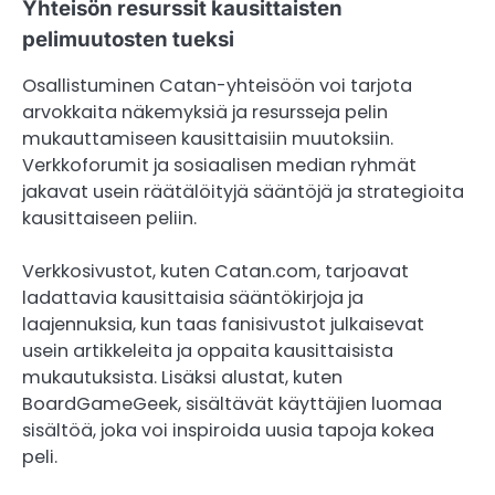
Yhteisön resurssit kausittaisten
pelimuutosten tueksi
Osallistuminen Catan-yhteisöön voi tarjota
arvokkaita näkemyksiä ja resursseja pelin
mukauttamiseen kausittaisiin muutoksiin.
Verkkoforumit ja sosiaalisen median ryhmät
jakavat usein räätälöityjä sääntöjä ja strategioita
kausittaiseen peliin.
Verkkosivustot, kuten Catan.com, tarjoavat
ladattavia kausittaisia sääntökirjoja ja
laajennuksia, kun taas fanisivustot julkaisevat
usein artikkeleita ja oppaita kausittaisista
mukautuksista. Lisäksi alustat, kuten
BoardGameGeek, sisältävät käyttäjien luomaa
sisältöä, joka voi inspiroida uusia tapoja kokea
peli.