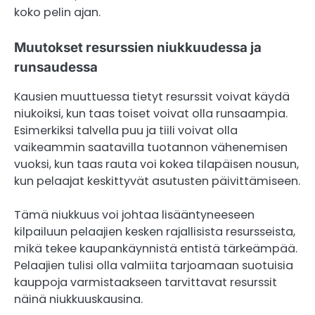
koko pelin ajan.
Muutokset resurssien niukkuudessa ja
runsaudessa
Kausien muuttuessa tietyt resurssit voivat käydä
niukoiksi, kun taas toiset voivat olla runsaampia.
Esimerkiksi talvella puu ja tiili voivat olla
vaikeammin saatavilla tuotannon vähenemisen
vuoksi, kun taas rauta voi kokea tilapäisen nousun,
kun pelaajat keskittyvät asutusten päivittämiseen.
Tämä niukkuus voi johtaa lisääntyneeseen
kilpailuun pelaajien kesken rajallisista resursseista,
mikä tekee kaupankäynnistä entistä tärkeämpää.
Pelaajien tulisi olla valmiita tarjoamaan suotuisia
kauppoja varmistaakseen tarvittavat resurssit
näinä niukkuuskausina.