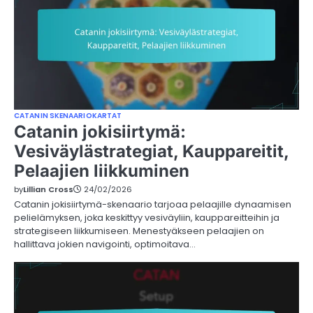
CATANIN SKENAARIOKARTAT
Catanin jokisiirtymä:
Vesiväylästrategiat, Kauppareitit,
Pelaajien liikkuminen
by
Lillian Cross
24/02/2026
Catanin jokisiirtymä-skenaario tarjoaa pelaajille dynaamisen
pelielämyksen, joka keskittyy vesiväyliin, kauppareitteihin ja
strategiseen liikkumiseen. Menestyäkseen pelaajien on
hallittava jokien navigointi, optimoitava…