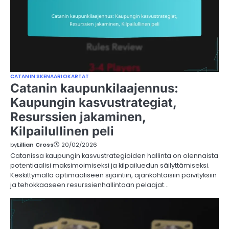
CATANIN SKENAARIOKARTAT
Catanin kaupunkilaajennus:
Kaupungin kasvustrategiat,
Resurssien jakaminen,
Kilpailullinen peli
by
Lillian Cross
20/02/2026
Catanissa kaupungin kasvustrategioiden hallinta on olennaista
potentiaalisi maksimoimiseksi ja kilpailuedun säilyttämiseksi.
Keskittymällä optimaaliseen sijaintiin, ajankohtaisiin päivityksiin
ja tehokkaaseen resurssienhallintaan pelaajat…