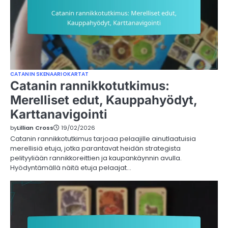
CATANIN SKENAARIOKARTAT
Catanin rannikkotutkimus:
Merelliset edut, Kauppahyödyt,
Karttanavigointi
by
Lillian Cross
19/02/2026
Catanin rannikkotutkimus tarjoaa pelaajille ainutlaatuisia
merellisiä etuja, jotka parantavat heidän strategista
pelityyliään rannikkoreittien ja kaupankäynnin avulla.
Hyödyntämällä näitä etuja pelaajat…