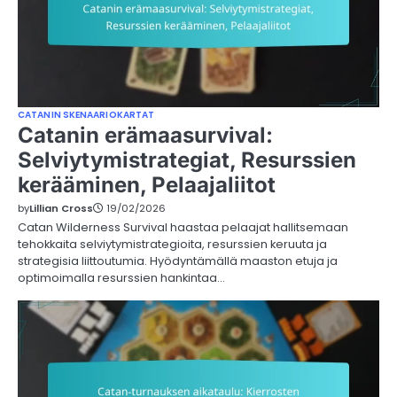
CATANIN SKENAARIOKARTAT
Catanin erämaasurvival:
Selviytymistrategiat, Resurssien
kerääminen, Pelaajaliitot
by
Lillian Cross
19/02/2026
Catan Wilderness Survival haastaa pelaajat hallitsemaan
tehokkaita selviytymistrategioita, resurssien keruuta ja
strategisia liittoutumia. Hyödyntämällä maaston etuja ja
optimoimalla resurssien hankintaa…