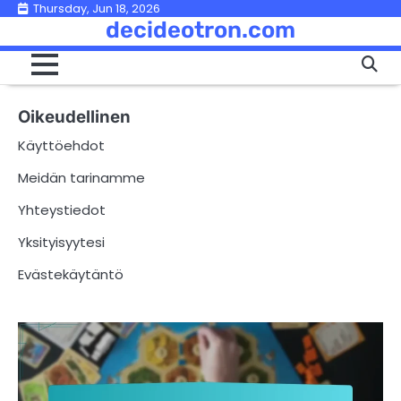
Skip
Thursday, Jun 18, 2026
decideotron.com
to
content
Oikeudellinen
Käyttöehdot
Meidän tarinamme
Yhteystiedot
Yksityisyytesi
Evästekäytäntö