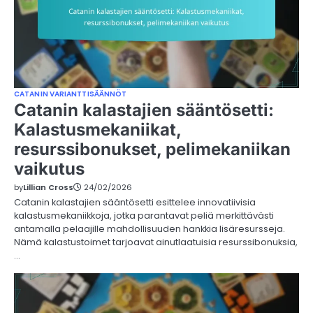
CATANIN VARIANTTISÄÄNNÖT
Catanin kalastajien sääntösetti:
Kalastusmekaniikat,
resurssibonukset, pelimekaniikan
vaikutus
by
Lillian Cross
24/02/2026
Catanin kalastajien sääntösetti esittelee innovatiivisia
kalastusmekaniikkoja, jotka parantavat peliä merkittävästi
antamalla pelaajille mahdollisuuden hankkia lisäresursseja.
Nämä kalastustoimet tarjoavat ainutlaatuisia resurssibonuksia,
…