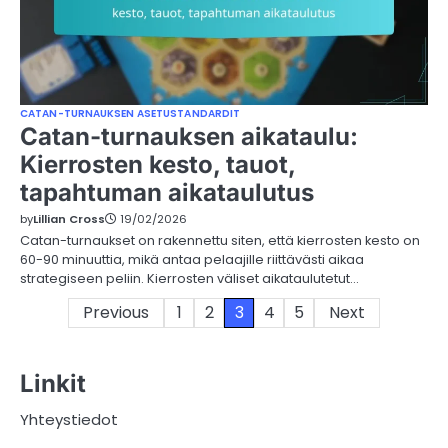
CATAN-TURNAUKSEN ASETUSTANDARDIT
Catan-turnauksen aikataulu:
Kierrosten kesto, tauot,
tapahtuman aikataulutus
by
Lillian Cross
19/02/2026
Catan-turnaukset on rakennettu siten, että kierrosten kesto on
60-90 minuuttia, mikä antaa pelaajille riittävästi aikaa
strategiseen peliin. Kierrosten väliset aikataulutetut…
Posts
Previous
1
2
3
4
5
Next
pagination
Linkit
Yhteystiedot