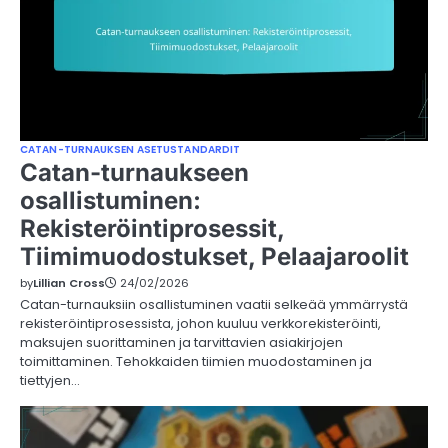
CATAN-TURNAUKSEN ASETUSTANDARDIT
Catan-turnaukseen
osallistuminen:
Rekisteröintiprosessit,
Tiimimuodostukset, Pelaajaroolit
by
Lillian Cross
24/02/2026
Catan-turnauksiin osallistuminen vaatii selkeää ymmärrystä
rekisteröintiprosessista, johon kuuluu verkkorekisteröinti,
maksujen suorittaminen ja tarvittavien asiakirjojen
toimittaminen. Tehokkaiden tiimien muodostaminen ja
tiettyjen…