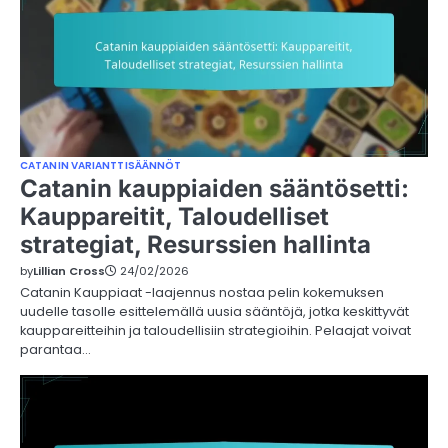
CATANIN VARIANTTISÄÄNNÖT
Catanin kauppiaiden sääntösetti:
Kauppareitit, Taloudelliset
strategiat, Resurssien hallinta
by
Lillian Cross
24/02/2026
Catanin Kauppiaat -laajennus nostaa pelin kokemuksen
uudelle tasolle esittelemällä uusia sääntöjä, jotka keskittyvät
kauppareitteihin ja taloudellisiin strategioihin. Pelaajat voivat
parantaa…