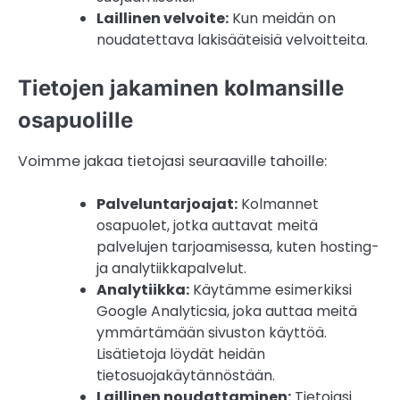
Laillinen velvoite:
Kun meidän on
noudatettava lakisääteisiä velvoitteita.
Tietojen jakaminen kolmansille
osapuolille
Voimme jakaa tietojasi seuraaville tahoille:
Palveluntarjoajat:
Kolmannet
osapuolet, jotka auttavat meitä
palvelujen tarjoamisessa, kuten hosting-
ja analytiikkapalvelut.
Analytiikka:
Käytämme esimerkiksi
Google Analyticsia, joka auttaa meitä
ymmärtämään sivuston käyttöä.
Lisätietoja löydät heidän
tietosuojakäytännöstään.
Laillinen noudattaminen:
Tietojasi