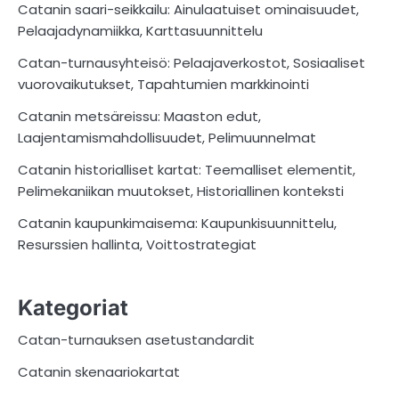
Catanin saari-seikkailu: Ainulaatuiset ominaisuudet,
Pelaajadynamiikka, Karttasuunnittelu
Catan-turnausyhteisö: Pelaajaverkostot, Sosiaaliset
vuorovaikutukset, Tapahtumien markkinointi
Catanin metsäreissu: Maaston edut,
Laajentamismahdollisuudet, Pelimuunnelmat
Catanin historialliset kartat: Teemalliset elementit,
Pelimekaniikan muutokset, Historiallinen konteksti
Catanin kaupunkimaisema: Kaupunkisuunnittelu,
Resurssien hallinta, Voittostrategiat
Kategoriat
Catan-turnauksen asetustandardit
Catanin skenaariokartat