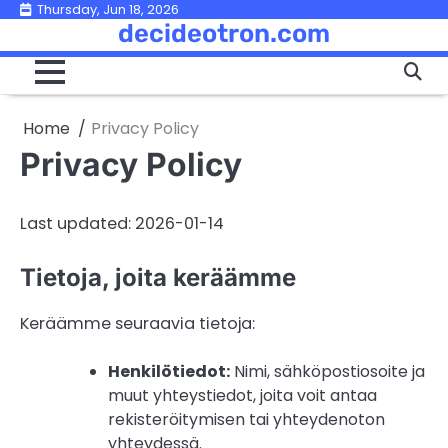
Skip
Thursday, Jun 18, 2026
decideotron.com
to
content
Home
Privacy Policy
Privacy Policy
Last updated: 2026-01-14
Tietoja, joita keräämme
Keräämme seuraavia tietoja:
Henkilötiedot:
Nimi, sähköpostiosoite ja
muut yhteystiedot, joita voit antaa
rekisteröitymisen tai yhteydenoton
yhteydessä.