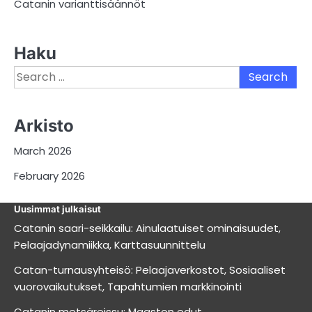
Catanin varianttisäännöt
Haku
Search
for:
Arkisto
March 2026
February 2026
Uusimmat julkaisut
Catanin saari-seikkailu: Ainulaatuiset ominaisuudet,
Pelaajadynamiikka, Karttasuunnittelu
Catan-turnausyhteisö: Pelaajaverkostot, Sosiaaliset
vuorovaikutukset, Tapahtumien markkinointi
Catanin metsäreissu: Maaston edut,